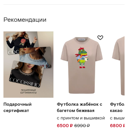
Деликатная стирка 30 градусов.
Глажка с изнанки, либо через слой ткани.
WhatsApp
Рекомендации
Telegram
cocossimo.shop@gmail.com
Подарочный
Футболка жабёнок с
Футболк
сертификат
багетом бежевая
какао
с принтом и вышивкой
c вышив
6500
₽
6990
₽
6800
₽