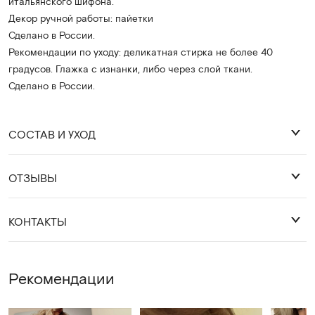
итальянского шифона.
Декор ручной работы: пайетки
Сделано в России.
Рекомендации по уходу: деликатная стирка не более 40
градусов. Глажка с изнанки, либо через слой ткани.
Сделано в России.
СОСТАВ И УХОД
ОТЗЫВЫ
хлопок 92%, лайкра 8%
Оставить отзыв
КОНТАКТЫ
Деликатная стирка 30 градусов.
Глажка с изнанки, либо через слой ткани.
WhatsApp
Рекомендации
Telegram
cocossimo.shop@gmail.com