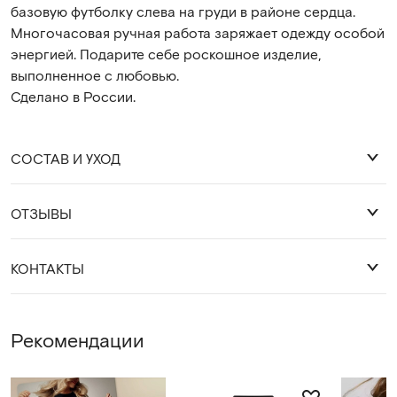
базовую футболку слева на груди в районе сердца.
Многочасовая ручная работа заряжает одежду особой
энергией. Подарите себе роскошное изделие,
выполненное с любовью.
Сделано в России.
СОСТАВ И УХОД
ОТЗЫВЫ
хлопок 92% лайкра 8%
Оставить отзыв
КОНТАКТЫ
Деликатная стирка 30 градусов.
Глажка с изнанки, либо через слой ткани.
WhatsApp
Рекомендации
Telegram
cocossimo.shop@gmail.com