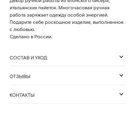
Декор ручной работы из японского бисера,
итальянских пайеток. Многочасовая ручная
работа заряжает одежду особой энергией.
Подарите себе роскошное изделие, выполненное
с любовью.
Сделано в России.
СОСТАВ И УХОД
ОТЗЫВЫ
92% хлопок 8% лайкра
Оставить отзыв
КОНТАКТЫ
Деликатная стирка 30 градусов.
Глажка с изнанки, либо через слой ткани.
WhatsApp
Telegram
cocossimo.shop@gmail.com