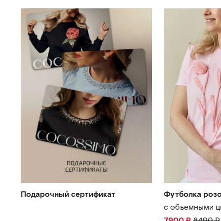
Подарочный сертификат
Футболка розо
с объемными ц
7900
₽
8490
₽