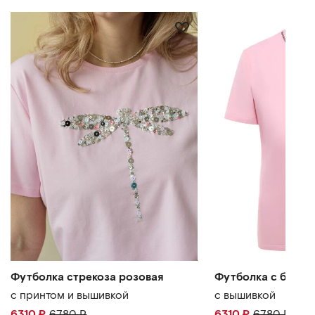
Футболка стрекоза розовая
Футболка с банти
с принтом и вышивкой
с вышивкой
6310
₽
6780
₽
6310
₽
6780
₽