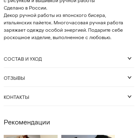
с рисунком и вышивкой ручной работы
Сделано в России.
Декор ручной работы из японского бисера,
итальянских пайеток. Многочасовая ручная работа
заряжает одежду особой энергией. Подарите себе
роскошное изделие, выполненное с любовью.
СОСТАВ И УХОД
ОТЗЫВЫ
92% хлопок 8% лайкра
Оставить отзыв
КОНТАКТЫ
Деликатная стирка 30 градусов.
Глажка с изнанки, либо через слой ткани.
WhatsApp
Рекомендации
Telegram
cocossimo.shop@gmail.com