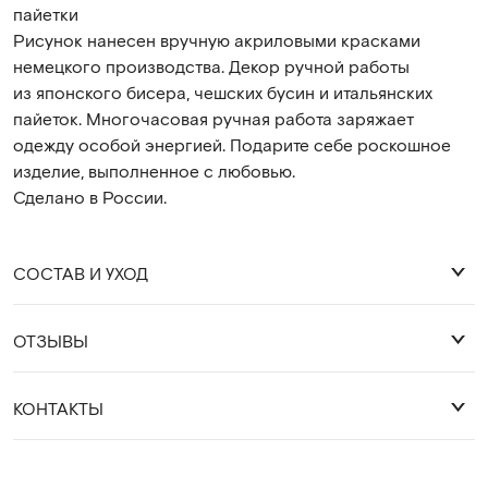
пайетки
Рисунок нанесен вручную акриловыми красками
немецкого производства. Декор ручной работы
из японского бисера, чешских бусин и итальянских
пайеток. Многочасовая ручная работа заряжает
одежду особой энергией. Подарите себе роскошное
изделие, выполненное с любовью.
Сделано в России.
СОСТАВ И УХОД
ОТЗЫВЫ
92% хлопок 8% лайкра
Оставить отзыв
КОНТАКТЫ
Деликатная стирка 30 градусов.
Глажка с изнанки, либо через слой ткани.