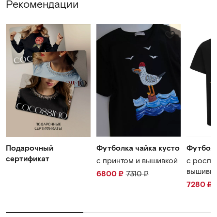
WhatsApp
Рекомендации
Telegram
cocossimo.shop@gmail.com
Подарочный
Футболка чайка кусто
Футбол
сертификат
с принтом и вышивкой
с роспи
вышивк
6800
₽
7310
₽
7280
₽