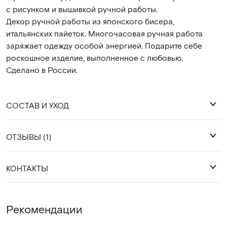
с рисунком и вышивкой ручной работы.
Декор ручной работы из японского бисера,
итальянских пайеток. Многочасовая ручная работа
заряжает одежду особой энергией. Подарите себе
роскошное изделие, выполненное с любовью.
Сделано в России.
СОСТАВ И УХОД
ОТЗЫВЫ (1)
92% хлопок 8% лайкра
КОНТАКТЫ
желтонова ю.
Деликатная стирка 30 градусов.
Только позитивные впечатления от
Глажка с изнанки, либо через слой ткани.
покупки. Я очень вредная в отношении
WhatsApp
Рекомендации
деталей. А тут все, как надо - пуговицы
Telegram
правильные, узелки замаскированы очень