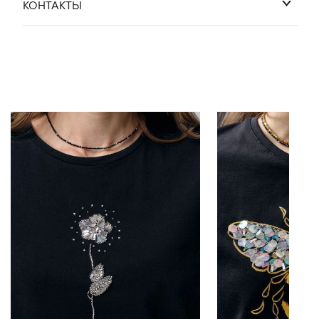
Оставить отзыв
КОНТАКТЫ
Деликатная стирка 30 градусов.
Глажка с изнанки, либо через слой ткани.
WhatsApp
Telegram
cocossimo.shop@gmail.com